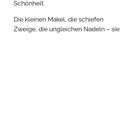
Schönheit.
Die kleinen Makel, die schiefen
Zweige, die ungleichen Nadeln – sie
erinnern uns daran, dass es nicht
Perfektion ist, die uns einzigartig
macht, sondern unsere Ecken und
Kanten. So wie bei uns Menschen. Es
sind unsere kleinen Eigenheiten,
unsere Unvollkommenheiten, die
unseren Charakter prägen.
Und du? Wie sieht dein
Weihnachtsbaum aus? Gerade und
perfekt? Oder auch mit kleinen