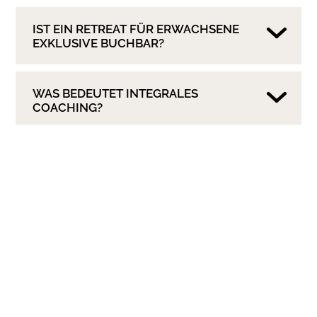
IST EIN RETREAT FÜR ERWACHSENE
EXKLUSIVE BUCHBAR?
WAS BEDEUTET INTEGRALES
COACHING?
WAS BEDEUTET LIFECOACHING?
WELCHE THEMEN GEHÖREN ZU
MEINER EXPERTISE?
WO SIND MEINE GRENZEN BEIM
COACHING?