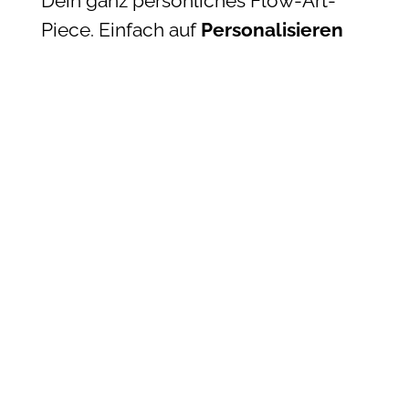
Dein ganz persönliches Flow-Art-
Piece. Einfach auf
Personalisieren
klicken und loslegen!
Lass uns feiern!
Check die neuen Designs, verrate
mir Deinen Favoriten und stoß
virtuell mit mir an!
Jetzt shoppen & kreativ werden:
Flow-Art-Shop
Let’s flow, let’s create, let’s
celebrate!