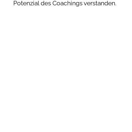
Potenzial des Coachings verstanden.
Coaches werden gebraucht; wir
haben etwas Wertvolles zu geben,
das vielen fehlt.
Doch wie erkennst Du einen
seriöse:n Coach:in? Da die
Berufsbezeichnung nicht geschützt
ist, achte darauf:
1️⃣ Ausbildung & Zertifikate
2️⃣ Spezielle Expertise
3️⃣ Kennenlern-Gespräch
4️⃣ Coaching-Vertrag