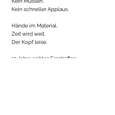
Kein Müssen.
Kein schneller Applaus.
Hände im Material.
Zeit wird weit.
Der Kopf leise.
15 Jahre echtes Erschaffen.
Was bleibt,
wenn nichts ablenkt?
Tiefe statt Trend.
Erfahrung statt Effekt.