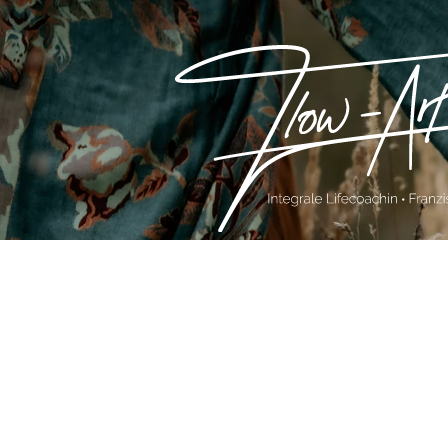
FRANZISKA K
Gänseleite 68a
99448 Kranichfeld
0176-21609150
mail@flow-art.coa